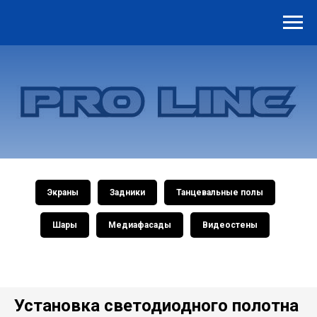
Экраны
Задники
Танцевальные полы
Шары
Медиафасады
Видеостены
Установка светодиодного полотна